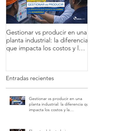
Gestionar vs producir en una
5 errores que 
planta industrial: la diferencia
la rentabilidad 
que impacta los costos y la
cómo soluciona
rentabilidad
datos en tiemp
Entradas recientes
Gestionar vs producir en una
planta industrial: la diferencia que
impacta los costos y la
rentabilidad