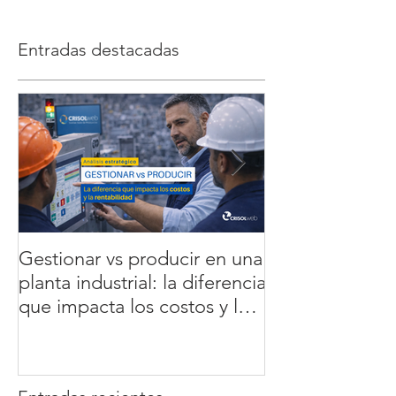
Entradas destacadas
Gestionar vs producir en una
5 errores que 
planta industrial: la diferencia
la rentabilidad 
que impacta los costos y la
cómo soluciona
rentabilidad
datos en tiemp