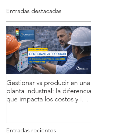
Entradas destacadas
Gestionar vs producir en una
5 errores que 
planta industrial: la diferencia
la rentabilidad 
que impacta los costos y la
cómo soluciona
rentabilidad
datos en tiemp