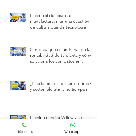
cómo prevenirlas con tecnología
El control de costos en
manufactura: más una cuestión
de cultura que de tecnología
5 errores que están frenando la
rentabilidad de tu planta y cómo
solucionarlos con datos en
tiempo real
¿Puede una planta ser productiva
y sostenible al mismo tiempo?
El chip cuántico Willow y su
Llámenos
Whatsapp
impacto en el futuro de la