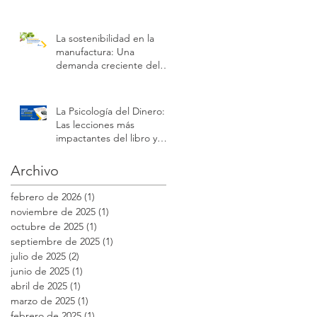
La sostenibilidad en la
manufactura: Una
demanda creciente del
consumidor
La Psicología del Dinero:
Las lecciones más
impactantes del libro y
cómo aplicarlas en el
mundo empresarial y
Archivo
personal.
febrero de 2026
(1)
1 entrada
noviembre de 2025
(1)
1 entrada
octubre de 2025
(1)
1 entrada
septiembre de 2025
(1)
1 entrada
julio de 2025
(2)
2 entradas
junio de 2025
(1)
1 entrada
abril de 2025
(1)
1 entrada
marzo de 2025
(1)
1 entrada
febrero de 2025
(1)
1 entrada