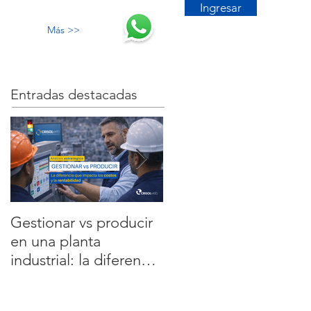
Ingresar
Más >>
Entradas destacadas
Gestionar vs producir
5 errores que están
en una planta
frenando la
industrial: la diferencia
rentabilidad de tu
que impacta los
planta y cómo
costos y la rentabilidad
solucionarlos con