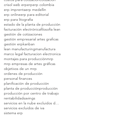
crisol web erp
erp
erp colombia
erp imprenta
erp medellin
erp online
erp para editorial
erp para litografia
estado de la planta de producción
facturación electrónica
filosofía lean
gestión de cotizaciones
gestión empresarial artes graficas
gestión erp
kanban
lean manufacturing
manufactura
marco legal facturacion electronica
montajes para producción
mrp
mrp empresas de artes gráficas
objetivos de un mrp
ordenes de producción
personal finances
planificación de producción
planta de producción
producción
producción por centro de trabajo
rentabilidad
savings
servicios en la nube excluidos de iva
servicios excluidos de iva
sistema erp