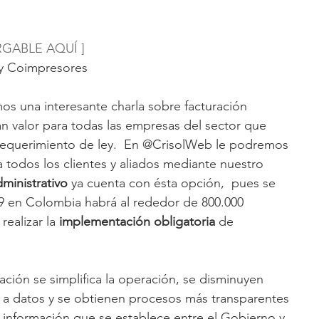
GABLE AQUÍ ]
 y Coimpresores
s una interesante charla sobre facturación 
an valor para todas las empresas del sector que 
requerimiento de ley.  En @CrisolWeb le podremos 
 a todos los clientes y aliados mediante nuestro 
inistrativo
 ya cuenta con ésta opción,  pues se 
9 en Colombia habrá al rededor de 800.000 
ealizar la 
implementación obligatoria
 de 
ción se simplifica la operación, se disminuyen 
so a datos y se obtienen procesos más transparentes 
 la información que se establece entre el Gobierno y 