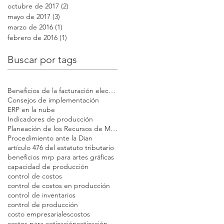
octubre de 2017
(2)
2 entradas
mayo de 2017
(3)
3 entradas
marzo de 2016
(1)
1 entrada
febrero de 2016
(1)
1 entrada
Buscar por tags
Beneficios de la facturación electrónica
Consejos de implementación
ERP en la nube
Indicadores de producción
Planeación de los Recursos de Manufactura
Procedimiento ante la Dian
artículo 476 del estatuto tributario
beneficios mrp para artes gráficas
capacidad de producción
control de costos
control de costos en producción
control de inventarios
control de producción
costo empresariales
costos
costos para cotización
cotización