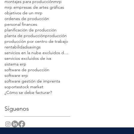
montajes para producción
mrp
mrp empresas de artes gráficas
objetivos de un mrp
ordenes de producción
personal finances
planificación de producción
planta de producción
producción
producción por centro de trabajo
rentabilidad
savings
servicios en la nube excluidos de iva
servicios excluidos de iva
sistema erp
software de producción
software erp
software gestión de imprenta
soporte
stock market
¿Cómo se debe facturar?
Síguenos