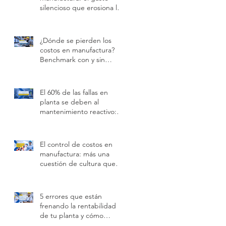
silencioso que erosiona la
rentabilidad
¿Dónde se pierden los
costos en manufactura?
Benchmark con y sin
software especializado
El 60% de las fallas en
planta se deben al
mantenimiento reactivo:
cómo prevenirlas con
tecnología
El control de costos en
manufactura: más una
cuestión de cultura que
de tecnología
5 errores que están
frenando la rentabilidad
de tu planta y cómo
solucionarlos con datos en