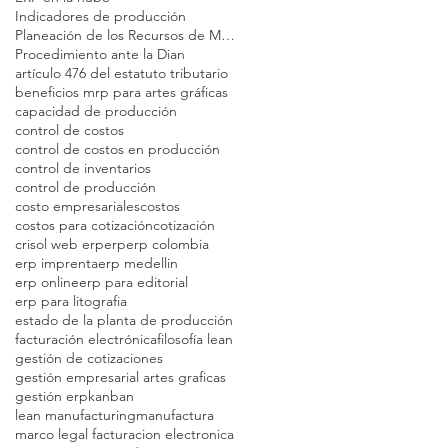
Indicadores de producción
Planeación de los Recursos de Manufactura
Procedimiento ante la Dian
artículo 476 del estatuto tributario
beneficios mrp para artes gráficas
capacidad de producción
control de costos
control de costos en producción
control de inventarios
control de producción
costo empresariales
costos
costos para cotización
cotización
crisol web erp
erp
erp colombia
erp imprenta
erp medellin
erp online
erp para editorial
erp para litografia
estado de la planta de producción
facturación electrónica
filosofía lean
gestión de cotizaciones
gestión empresarial artes graficas
gestión erp
kanban
lean manufacturing
manufactura
marco legal facturacion electronica