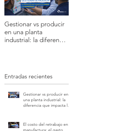
Gestionar vs producir
5 errores que están
en una planta
frenando la
industrial: la diferencia
rentabilidad de tu
que impacta los
planta y cómo
costos y la rentabilidad
solucionarlos con
datos en tiempo real
Entradas recientes
Gestionar vs producir en
una planta industrial: la
diferencia que impacta los
costos y la rentabilidad
El costo del retrabajo en
manufactura: el gasto