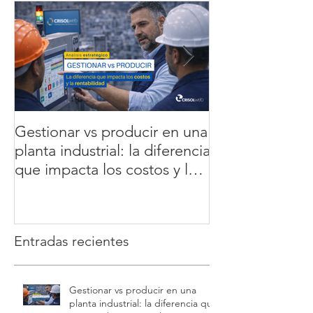
Gestionar vs producir en una
5 errores que 
planta industrial: la diferencia
la rentabilidad 
que impacta los costos y la
cómo soluciona
rentabilidad
datos en tiemp
Entradas recientes